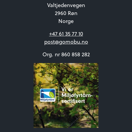
Valtjedenvegen
2960 Røn
Norge
+47 61 35 77 10
post@gomobu.no
Org. nr 860 858 282