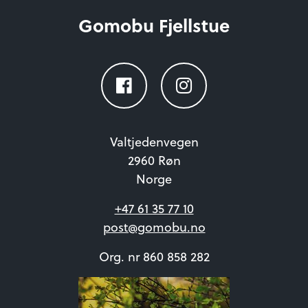
Gomobu Fjellstue
Valtjedenvegen
2960 Røn
Norge
+47 61 35 77 10
post@gomobu.no
Org. nr 860 858 282